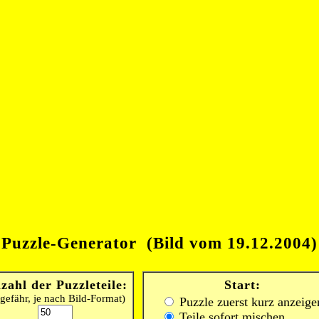
Puzzle-Generator (Bild vom 19.12.2004)
zahl der Puzzleteile:
Start:
gefähr, je nach Bild-Format)
Puzzle zuerst kurz anzeige
Teile sofort mischen