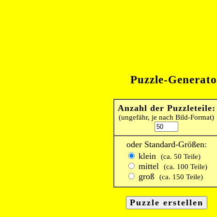
Puzzle-Generato
Anzahl der Puzzleteile:
(ungefähr, je nach Bild-Format)
oder Standard-Größen:
klein
(ca. 50 Teile)
mittel
(ca. 100 Teile)
groß
(ca. 150 Teile)