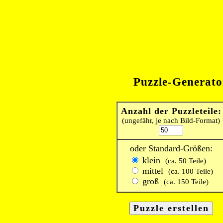
Puzzle-Generato
Anzahl der Puzzleteile:
(ungefähr, je nach Bild-Format)
oder Standard-Größen:
klein
(ca. 50 Teile)
mittel
(ca. 100 Teile)
groß
(ca. 150 Teile)