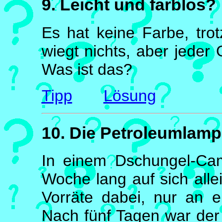
9. Leicht und farblos?
Es hat keine Farbe, tr
wiegt nichts, aber jeder 
Was ist das?
Tipp
Lösung
10. Die Petroleumlam
In einem Dschungel-Ca
Woche lang auf sich allein
Vorräte dabei, nur an e
Nach fünf Tagen war der