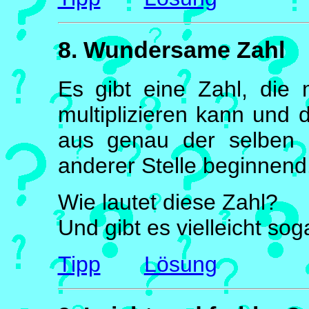
8. Wundersame Zahl
Es gibt eine Zahl, die
multiplizieren kann und 
aus genau der selben Z
anderer Stelle beginnend
Wie lautet diese Zahl?
Und gibt es vielleicht so
Tipp
Lösung