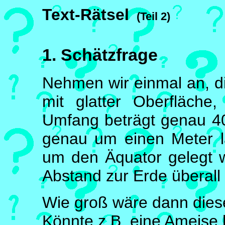
Text-Rätsel
(Teil 2)
1. Schätzfrage
Nehmen wir einmal an, d
mit glatter Oberfläch
Umfang beträgt genau 40
genau um einen Meter l
um den Äquator gelegt 
Abstand zur Erde überall g
Wie groß wäre dann dies
Könnte z.B. eine Ameise