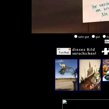
sehr gut
gut
m