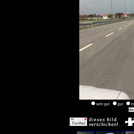
sehr gut
gut
m