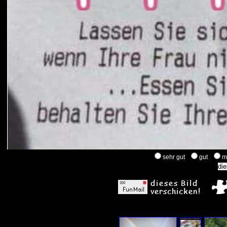
sehr gut
gut
m