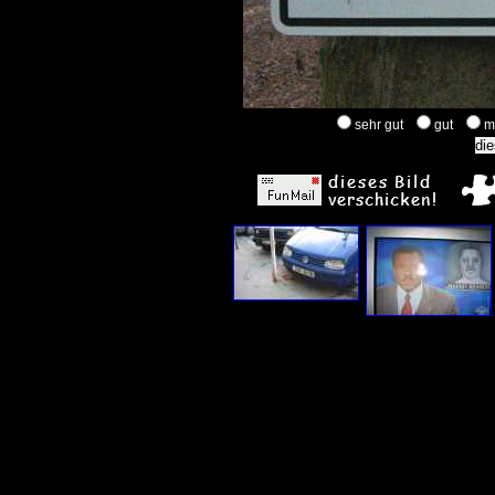
sehr gut
gut
m