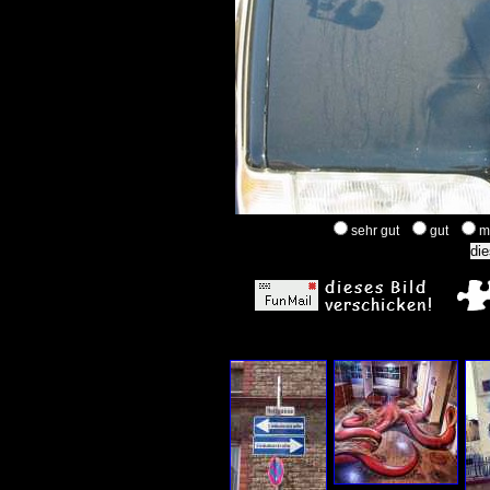
sehr gut
gut
m