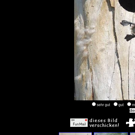
sehr gut
gut
m