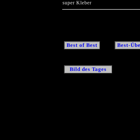
super Kleber
Best of Best
Best-Übe
Bild des Tages