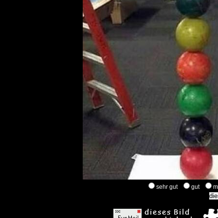
sehr gut
gut
m