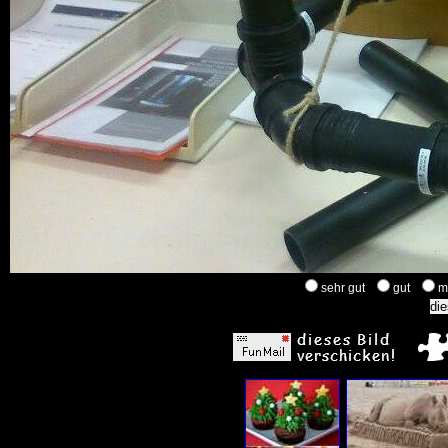
sehr gut
gut
m