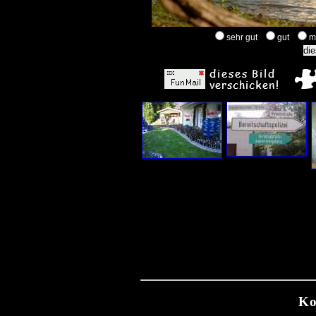
sehr gut
gut
m
Ko