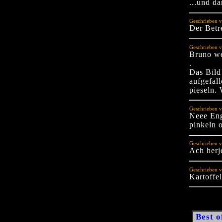
...und da
Geschrieben 
Der Betre
Geschrieben v
Bruno wer
.
Das Bild 
aufgefal
pieseln.
Geschrieben v
Neee Eng
pinkeln 
Geschrieben v
Ach herj
Geschrieben v
Kartoffe
Best o