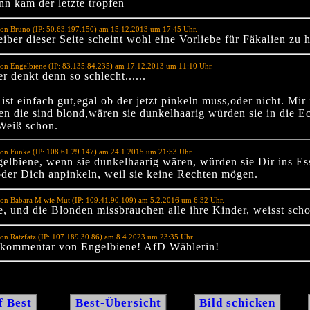
nn kam der letzte tropfen
von Bruno (IP: 50.63.197.150) am 15.12.2013 um 17:45 Uhr.
iber dieser Seite scheint wohl eine Vorliebe für Fäkalien zu 
on Engelbiene (IP: 83.135.84.235) am 17.12.2013 um 11:10 Uhr.
 denkt denn so schlecht......
ist einfach gut,egal ob der jetzt pinkeln muss,oder nicht. Mir 
len die sind blond,wären sie dunkelhaarig würden sie in die E
 Weiß schon.
on Funke (IP: 108.61.29.147) am 24.1.2015 um 21:53 Uhr.
elbiene, wenn sie dunkelhaarig wären, würden sie Dir ins Es
oder Dich anpinkeln, weil sie keine Rechten mögen.
on Babara M wie Mut (IP: 109.41.90.109) am 5.2.2016 um 6:32 Uhr.
e, und die Blonden missbrauchen alle ihre Kinder, weisst sch
on Ratzfatz (IP: 107.189.30.86) am 8.4.2023 um 23:35 Uhr.
lkommentar von Engelbiene! AfD Wählerin!
f Best
Best-Übersicht
Bild schicken