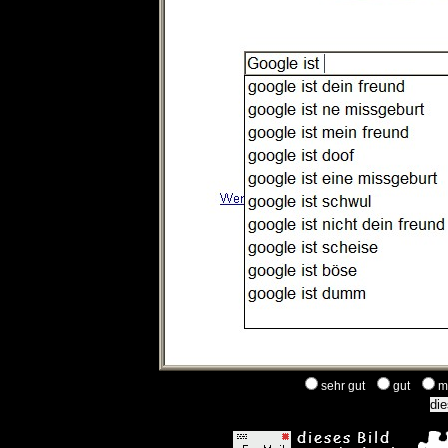
sehr gut
gut
m