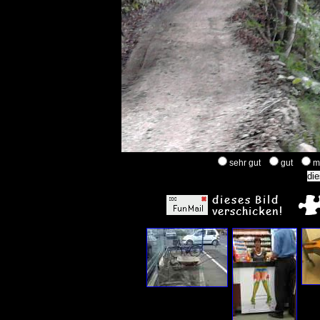
sehr gut
gut
m