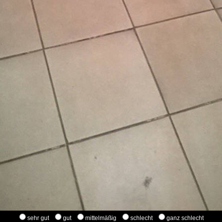
sehr gut
gut
mittelmäßig
schlecht
ganz schlecht