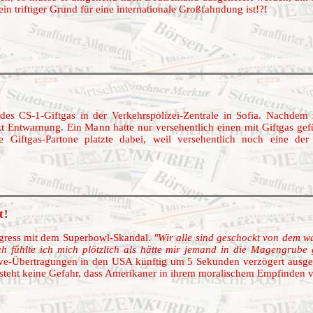
 triftiger Grund für eine internationale Großfahndung ist!?!
es CS-1-Giftgas in der Verkehrspolizei-Zentrale in Sofia. Nachdem zu
t Entwarnung. Ein Mann hatte nur versehentlich einen mit Giftgas gefü
ie Giftgas-Partone platzte dabei, weil versehentlich noch eine d
t!
ngress mit dem Superbowl-Skandal.
"Wir alle sind geschockt von dem w
ah fühlte ich mich plötzlich als hätte mir jemand in die Magengrube 
Live-Übertragungen in den USA künftig um 5 Sekunden verzögert ausge
esteht keine Gefahr, dass Amerikaner in ihrem moralischem Empfinden v