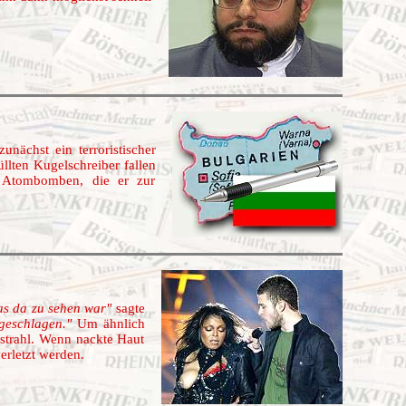
nächst ein terroristischer
llten Kugelschreiber fallen
er Atombomben, die er zur
as da zu sehen war"
sagte
geschlagen."
Um ähnlich
strahl. Wenn nackte Haut
erletzt werden.