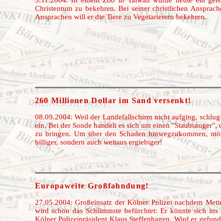
Christentum zu bekehren. Bei seiner christlichen Ansprache
Ansprachen will er die Tiere zu Vegetarierern bekehren.
260 Millionen Dollar im
Sand versenkt!
08.09.2004: Weil der Landefallschirm nicht aufging, schlu
ein. Bei der Sonde handelt es sich um einen "Staubsauger",
zu bringen. Um über den Schaden hinwegzukommen, möchte
billiger, sondern auch weitaus ergiebiger!
Europaweite Großfahndung!
27.05.2004: Großeinsatz der Kölner Polizei nachdem Meti
wird schon das Schlimmste befürchtet: Er könnte sich ins 
Kölner Polizeipräsident Klaus Steffenhagen. Wird er gefun