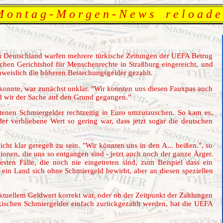
 o n t a g - M o r g e n - N e w s r e l o a d e
 Deutschland warfen mehrere türkische Zeitungen der UEFA Betrug
schen Gerichtshof für Menschenrechte in Straßburg eingereicht, und
hweislich die höheren Bestechungsgelder gezahlt.
onnte, war zunächst unklar. "Wir konnten uns diesen Fauxpas auch
ind wir der Sache auf den Grund gegangen."
ltenen Schmiergelder rechtzeitig in Euro umzutauschen. So kam es,
er verbliebene Wert so gering war, dass jetzt sogar die deutschen
cht klar geregelt zu sein. "Wir könnten uns in den A... beißen.", so
lionen, die uns so entgangen sind - jetzt auch noch der ganze Ärger.
desten Fälle, die noch nie eingetreten sind, zum Beispiel dass ein
ein Land sich ohne Schmiergeld bewirbt, aber an diesen speziellen
ktuellem Geldwert korrekt war, oder ob der Zeitpunkt der Zahlungen
rkischen Schmiergelder einfach zurückgezahlt werden, hat die UEFA