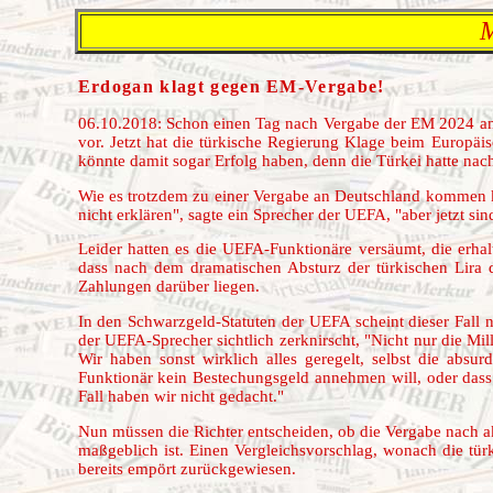
M
Erdogan klagt gegen EM-Vergabe!
06.10.2018: Schon einen Tag nach Vergabe der EM 2024 an
vor. Jetzt hat die türkische Regierung Klage beim Europäi
könnte damit sogar Erfolg haben, denn die Türkei hatte nac
Wie es trotzdem zu einer Vergabe an Deutschland kommen k
nicht erklären", sagte ein Sprecher der UEFA, "aber jetzt s
Leider hatten es die UEFA-Funktionäre versäumt, die erha
dass nach dem dramatischen Absturz der türkischen Lira d
Zahlungen darüber liegen.
In den Schwarzgeld-Statuten der UEFA scheint dieser Fall ni
der UEFA-Sprecher sichtlich zerknirscht, "Nicht nur die Mil
Wir haben sonst wirklich alles geregelt, selbst die absur
Funktionär kein Bestechungsgeld annehmen will, oder dass 
Fall haben wir nicht gedacht."
Nun müssen die Richter entscheiden, ob die Vergabe nach a
maßgeblich ist. Einen Vergleichsvorschlag, wonach die tü
bereits empört zurückgewiesen.