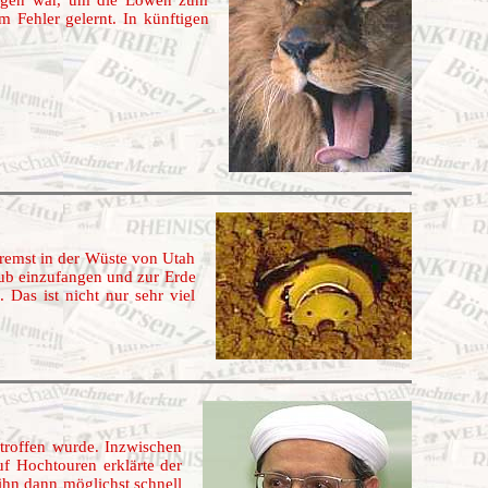
m Fehler gelernt. In künftigen
bremst in der Wüste von Utah
aub einzufangen und zur Erde
as ist nicht nur sehr viel
troffen wurde. Inzwischen
uf Hochtouren erklärte der
ihn dann möglichst schnell