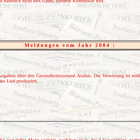
r natürlich nicht Rex Gildo, sondern Kommissar Rex.
Meldungen vom Jahr 2004 :
Angaben über den Gesundheitszustand Arafats. Die Verwirrung ist mitt
es Lied produziert.
stig verwirrter Mann verletzt, nachdem er in das Löwengehege ges