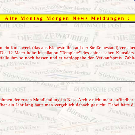
Alte Montag-Morgen-News Meldungen :
ein Kunstwerk (das aus Klebestreifen auf der Straße bestand) versehen
ie 12 Meter hohe Installation "Template" des chinesischen Künstlers
efalle ihm so noch besser, und er verdoppelte den Verkaufspreis. Zahlr
nahmen der ersten Mondlandung im Nasa-Archiv nicht mehr auffindbar.
 Über ein Jahr lang hatte man vergeblich danach gesucht. Dabei hätte 