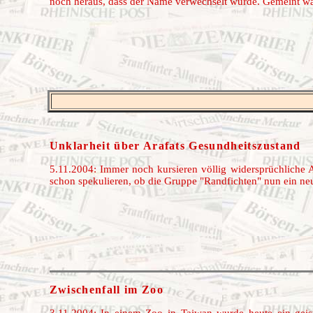
noch heraus, dass der Name verwechselt wurde. Gemeint wa
Unklarheit über Arafats Gesundheitszustand
5.11.2004: Immer noch kursieren völlig widersprüchliche 
schon spekulieren, ob die Gruppe "Randfichten" nun ein neu
Zwischenfall im Zoo
3.11.2004: In einem Zoo in Taiwan wurde heute ein gei