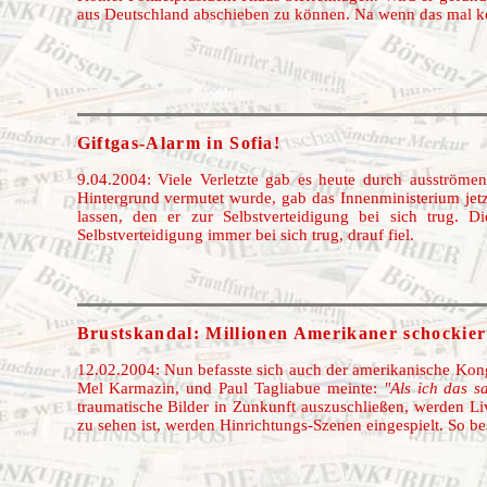
aus Deutschland abschieben zu können. Na wenn das mal kein
Giftgas-Alarm in Sofia!
9.04.2004: Viele Verletzte gab es heute durch ausströmend
Hintergrund vermutet wurde, gab das Innenministerium jetz
lassen, den er zur Selbstverteidigung bei sich trug. D
Selbstverteidigung immer bei sich trug, drauf fiel.
Brustskandal:
Millionen Amerikaner schockier
12.02.2004: Nun befasste sich auch der amerikanische Ko
Mel Karmazin, und Paul Tagliabue meinte:
"Als ich das s
traumatische Bilder in Zunkunft auszuschließen, werden 
zu sehen ist, werden Hinrichtungs-Szenen eingespielt. So b