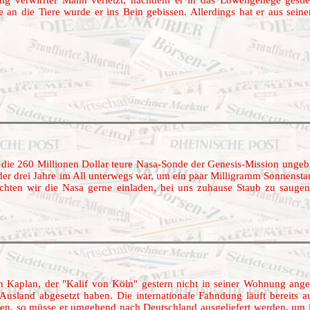
 an die Tiere wurde er ins Bein gebissen. Allerdings hat er aus seine
g die 260 Millionen Dollar teure Nasa-Sonde der Genesis-Mission unge
 der drei Jahre im All unterwegs war, um ein paar Milligramm Sonnenst
n wir die Nasa gerne einladen, bei uns zuhause Staub zu saugen. D
n Kaplan, der "Kalif von Köln" gestern nicht in seiner Wohnung ange
Ausland abgesetzt haben. Die internationale Fahndung läuft bereits a
den, so müsse er umgehend nach Deutschland ausgeliefert werden, um 