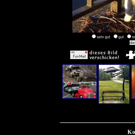
sehr gut
gut
m
Ko